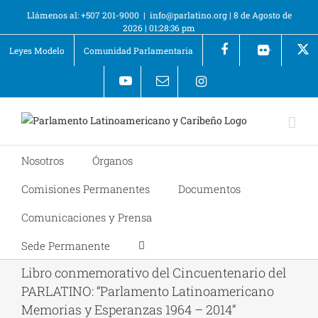
Llámenos al: +507 201-9000
|
info@parlatino.org
|
8 de Agosto de
2026
|
01:28:36 pm
Leyes Modelo
Comunidad Parlamentaria
+
Nosotros
Órganos
Comisiones Permanentes
Documentos
Comunicaciones y Prensa
Sede Permanente
Libro conmemorativo del Cincuentenario del
PARLATINO: “Parlamento Latinoamericano
Memorias y Esperanzas 1964 – 2014”