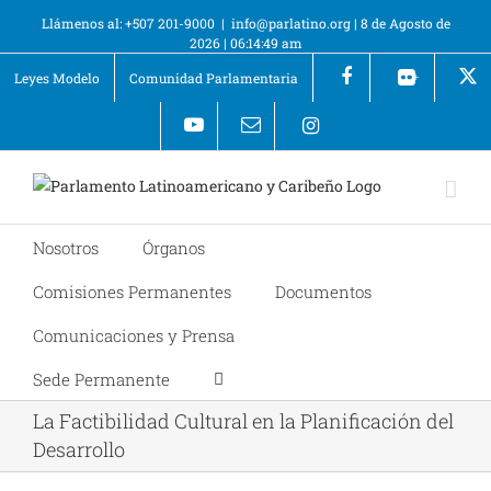
Llámenos al: +507 201-9000
|
info@parlatino.org
|
8 de Agosto de
2026
|
06:14:49 am
Leyes Modelo
Comunidad Parlamentaria
+
Nosotros
Órganos
Comisiones Permanentes
Documentos
Comunicaciones y Prensa
Sede Permanente
La Factibilidad Cultural en la Planificación del
Desarrollo