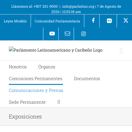
Llámenos al: +507 201-9000
|
info@parlatino.org
|
7 de Agosto de
2026
|
12:02:18 am
Leyes Modelo
Comunidad Parlamentaria
+
Nosotros
Órganos
Comisiones Permanentes
Documentos
Comunicaciones y Prensa
Sede Permanente
Exposiciones