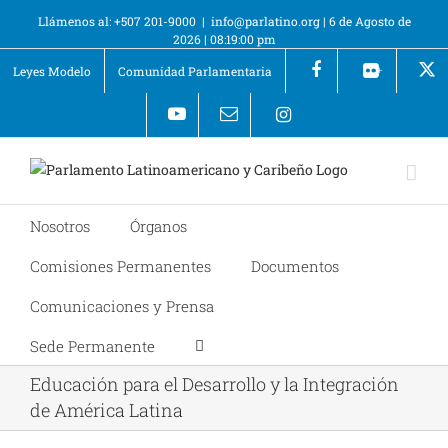
Llámenos al: +507 201-9000
|
info@parlatino.org
|
6 de Agosto de
2026
|
08:19:00 pm
Leyes Modelo
Comunidad Parlamentaria
+
Nosotros
Órganos
Comisiones Permanentes
Documentos
Comunicaciones y Prensa
Sede Permanente
Educación para el Desarrollo y la Integración
de América Latina