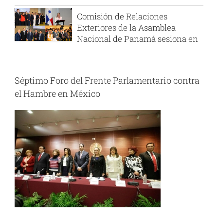
Comisión de Relaciones
Exteriores de la Asamblea
Nacional de Panamá sesiona en
el PARLATINO
AGOSTO 6, 2026
Séptimo Foro del Frente Parlamentario contra
PARLATINO felicita a la
el Hambre en México
Presidenta de la Asamblea
Popular Nacional de Argelia
JULIO 29, 2026