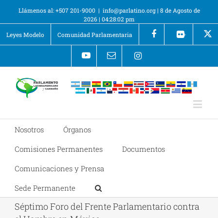
Llámenos al: +507 201-9000
|
info@parlatino.org
|
8 de Agosto de
2026
|
04:28:02 pm
Leyes Modelo
Comunidad Parlamentaria
+
Nosotros
Órganos
Comisiones Permanentes
Documentos
Comunicaciones y Prensa
Sede Permanente
Séptimo Foro del Frente Parlamentario contra