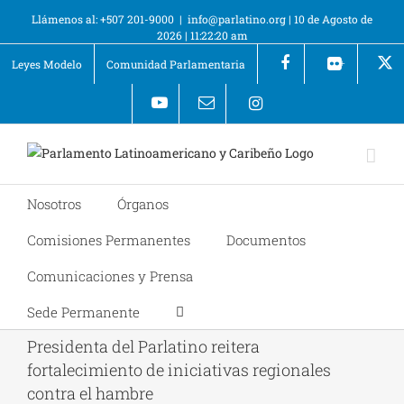
Llámenos al: +507 201-9000
|
info@parlatino.org
|
10 de Agosto de
2026
|
11:22:20 am
Leyes Modelo
Comunidad Parlamentaria
+
Nosotros
Órganos
Comisiones Permanentes
Documentos
Comunicaciones y Prensa
Sede Permanente
Presidenta del Parlatino reitera
fortalecimiento de iniciativas regionales
contra el hambre