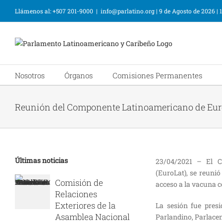
Llámenos al: +507 201-9000
|
info@parlatino.org
|
9 de Agosto de 2026
|
Nosotros
Órganos
Comisiones Permanentes
Reunión del Componente Latinoamericano de Eur
Últimas noticias
23/04/2021 – El C
(EuroLat), se reunió
Comisión de
acceso a la vacuna c
Relaciones
Exteriores de la
La sesión fue presi
Asamblea Nacional
Parlandino, Parlacen