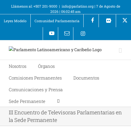
Llámenos al: +507 201-9000
|
info@parlatino.org
|
7 de Agosto de
2026
|
06:02:45 am
Leyes Modelo
Comunidad Parlamentaria
+
Nosotros
Órganos
Comisiones Permanentes
Documentos
Comunicaciones y Prensa
Sede Permanente
III Encuentro de Televisoras Parlamentarias en
la Sede Permanente